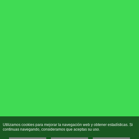
Utilizamos cookies para mejorar la navegación web y obtener estadísticas. Si
continuas navegando, consideramos que aceptas su uso.