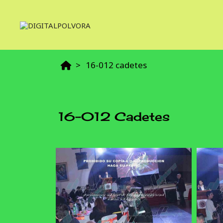
16-012 cadetes
16-012 Cadetes