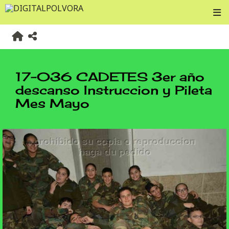
17-036 CADETES 3er año
descanso Instruccion y Pileta
Mes Mayo