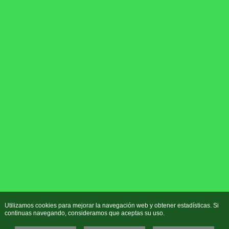
Utilizamos cookies para mejorar la navegación web y obtener estadísticas. Si
continuas navegando, consideramos que aceptas su uso.