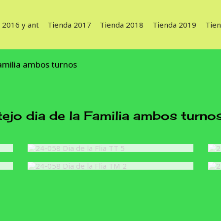
 2016 y ant
Tienda 2017
Tienda 2018
Tienda 2019
Tie
familia ambos turnos
o dia de la Familia ambos turno
6
24-058 Dia de la Flia TT 5
3
24-058 Dia de la Flia TM 2