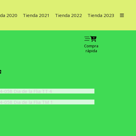
nda 2020
Tienda 2021
Tienda 2022
Tienda 2023
Compra
rápida
s
24-058 Dia de la Flia TT 4
24-058 Dia de la Flia TM 1