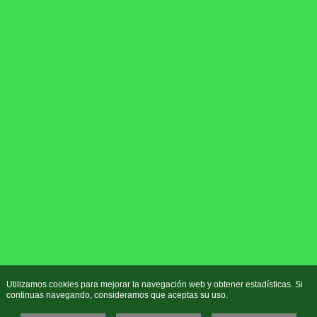
Utilizamos cookies para mejorar la navegación web y obtener estadísticas. Si
continuas navegando, consideramos que aceptas su uso.