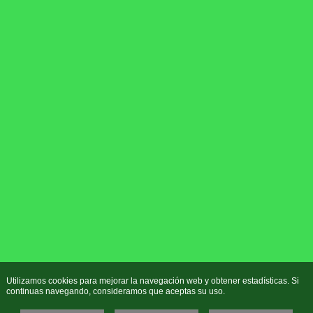
Utilizamos cookies para mejorar la navegación web y obtener estadísticas. Si
continuas navegando, consideramos que aceptas su uso.