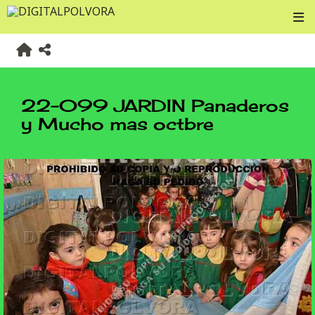
22-099 JARDIN Panaderos
y Mucho mas octbre