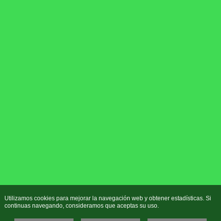
Utilizamos cookies para mejorar la navegación web y obtener estadísticas. Si
continuas navegando, consideramos que aceptas su uso.