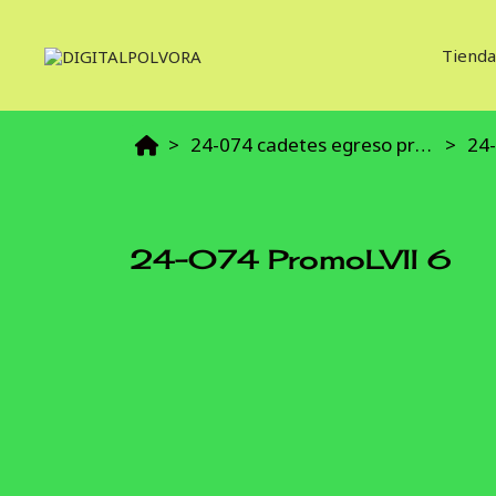
Tienda
24-074 cadetes egreso promocion lvii
24-
24-074 PromoLVII 6