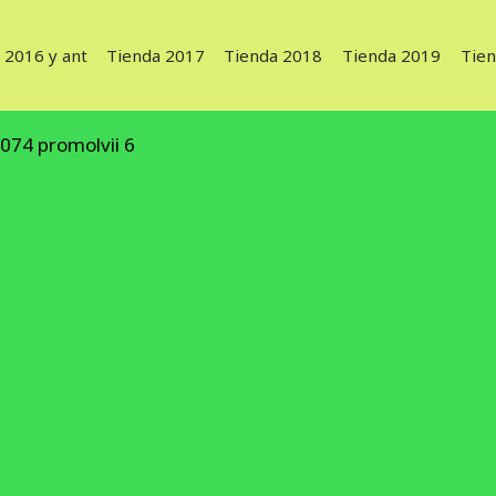
 2016 y ant
Tienda 2017
Tienda 2018
Tienda 2019
Tie
074 promolvii 6