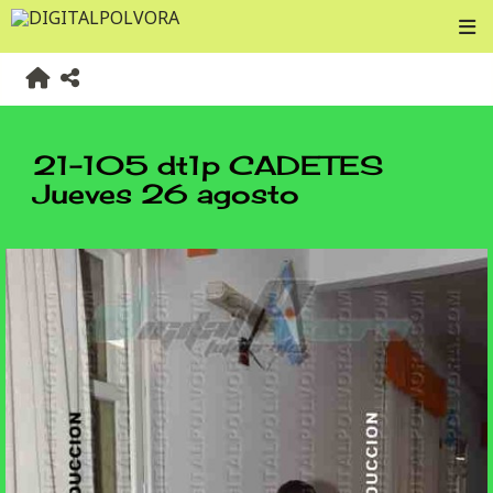
21-105 dt1p CADETES
Jueves 26 agosto