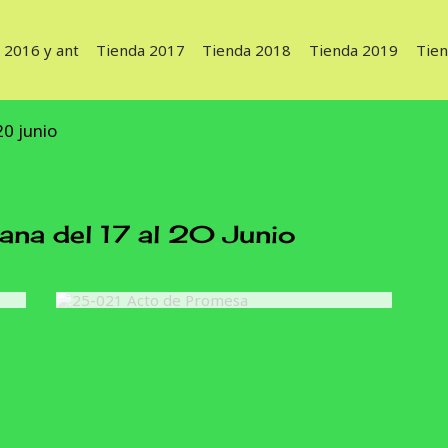
 2016 y ant
Tienda 2017
Tienda 2018
Tienda 2019
Tie
20 junio
a del 17 al 20 Junio
1 turno tarde presentacion
25-021 Acto de Promesa