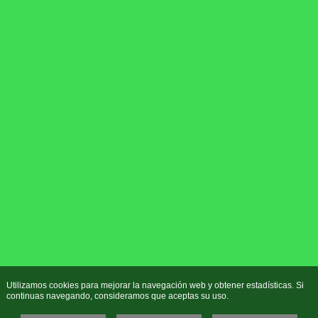
Utilizamos cookies para mejorar la navegación web y obtener estadísticas. Si
continuas navegando, consideramos que aceptas su uso.