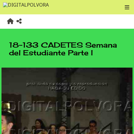
18-133 CADETES Semana
del Estudiante Parte I